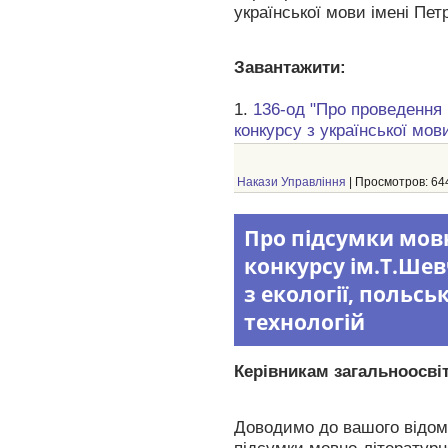
української мови імені Пет
Завантажити:
1.
136-од "Про проведення
конкурсу з української мов
Накази Управління
| Просмотров: 644
Про підсумки мов
конкурсу ім.Т.Шевч
з екології, польсько
технологій
Керівникам загальноосвіт
Доводимо до вашого відома
підсумки мовно-літературно