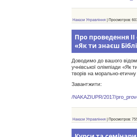
Накази Управління
| Просмотров: 603
Про проведення ІІ
«Як ти знаєш Бібл
Доводимо до вашого відом
учнівської олімпіади «Як т
творів на морально-етичну 
Завантжити:
/NAKAZIUPR/2017/pro_proved
Накази Управління
| Просмотров: 755
Курси та семінари