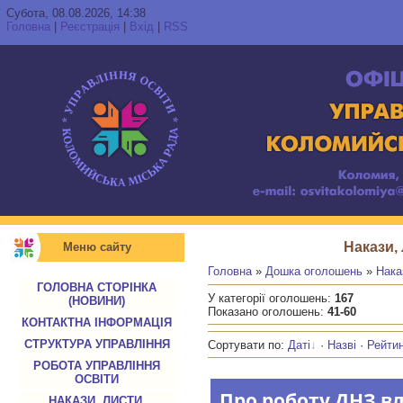
Субота, 08.08.2026, 14:38
Головна
|
Реєстрація
|
Вхід
|
RSS
Накази,
Меню сайту
Головна
»
Дошка оголошень
»
Нака
ГОЛОВНА СТОРІНКА
У категорії оголошень
:
167
(НОВИНИ)
Показано оголошень
:
41-60
КОНТАКТНА ІНФОРМАЦІЯ
СТРУКТУРА УПРАВЛІННЯ
Сортувати по
:
Даті
·
Назві
·
Рейти
РОБОТА УПРАВЛІННЯ
ОСВІТИ
Про роботу ДНЗ вл
НАКАЗИ, ЛИСТИ,