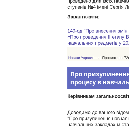
проведено
для всіх навча
ступенів №4 імені Сергія 
Завантажити:
149-од "
Про внесення змін
«
Про проведення ІІ етапу В
навчальних предметів у 20
Накази Управління
| Просмотров: 726
Про призупинення
процесу в навчал
Керівникам загальноосвіт
Доводимо до вашого відома
"Про призупинення навчал
навчальних закладах міста