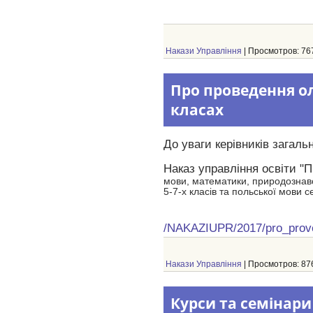
Накази Управління
| Просмотров: 767
Про проведення олі
класах
До уваги керівників загаль
Наказ управління освіти "
мови, математики,
природознав
5-7-х
класів та польської мови 
/NAKAZIUPR/2017/pro_prove
Накази Управління
| Просмотров: 876
Курси та семінари