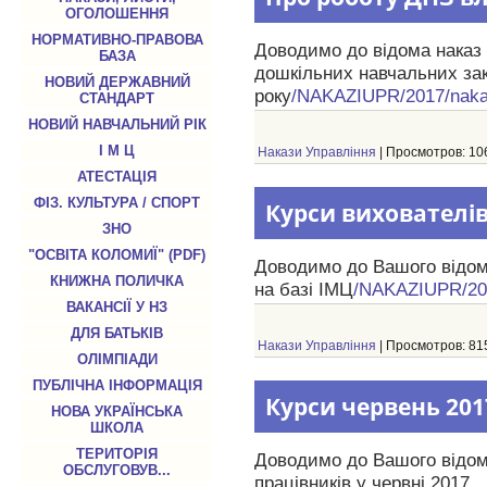
ОГОЛОШЕННЯ
НОРМАТИВНО-ПРАВОВА
Доводимо до відома наказ 
БАЗА
дошкільних навчальних зак
НОВИЙ ДЕРЖАВНИЙ
року
/NAKAZIUPR/2017/nakaz
СТАНДАРТ
НОВИЙ НАВЧАЛЬНИЙ РІК
І М Ц
Накази Управління
| Просмотров: 106
АТЕСТАЦІЯ
ФІЗ. КУЛЬТУРА / СПОРТ
Курси вихователів
ЗНО
"ОСВІТА КОЛОМИЇ" (PDF)
Доводимо до Вашого відом
КНИЖНА ПОЛИЧКА
на базі ІМЦ
/NAKAZIUPR/201
ВАКАНСІЇ У НЗ
ДЛЯ БАТЬКІВ
Накази Управління
| Просмотров: 815
ОЛІМПІАДИ
ПУБЛІЧНА ІНФОРМАЦІЯ
Курси червень 201
НОВА УКРАЇНСЬКА
ШКОЛА
ТЕРИТОРІЯ
Доводимо до Вашого відома
ОБСЛУГОВУВ...
працівників у червні 2017