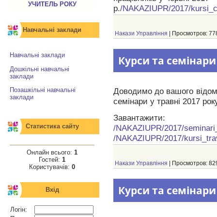
УЧИТЕЛЬ РОКУ
р.
/NAKAZIUPR/2017/kursi_c
Навчальні заклади
Накази Управління
| Просмотров: 778
Навчальні заклади
Курси та семінари
Дошкільні навчальні
заклади
Доводимо до вашого відома
Позашкільні навчальні
заклади
семінари у травні 2017 року
Завантажити:
Статистика сайту
/NAKAZIUPR/2017/seminari_
/NAKAZIUPR/2017/kursi_tra
Онлайн всього:
1
Гостей:
1
Накази Управління
| Просмотров: 829
Користувачів:
0
Курси та семінари
Вхід
Логін: