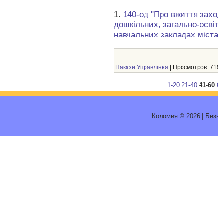
1.
140-од "
Про вжиття захо
дошкільних, загально-освіт
навчальних закладах міста
Накази Управління
| Просмотров: 719
1-20
21-40
41-60
Коломия © 2026
|
Без