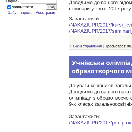
Пароль:
Доводимо до вашого відома
запам'ятати
семінари у квітні 2017 року
Забув пароль
|
Реєстрація
Завантажити:
/NAKAZIUPR/2017/kursi_kvi
/NAKAZIUPR/2017/seminari_
Накази Управління
| Просмотров: 901
Учнівська олімпіада
образотворчого м
До уваги керівників загаль
Доводимо до вашого нака
олімпіади з образотворчого
9-х класах загальноосвітні
Завантажити:
/NAKAZIUPR/2017/pro_proved