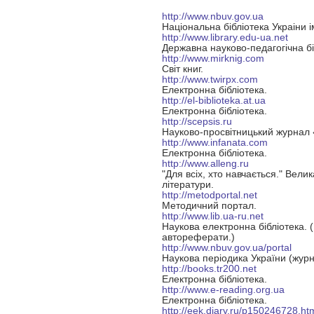
http://www.nbuv.gov.ua
Нацiональна бiблiотека Украiни i
http://www.library.edu-ua.net
Державна науково-педагогічна бі
http://www.mirknig.com
Світ книг.
http://www.twirpx.com
Електронна бібліотека.
http://el-biblioteka.at.ua
Електронна бібліотека.
http://scepsis.ru
Науково-просвітницький журнал 
http://www.infanata.com
Електронна бібліотека.
http://www.alleng.ru
"Для всіх, хто навчається." Вели
літератури.
http://metodportal.net
Методичний портал.
http://www.lib.ua-ru.ne
t
Наукова електронна бібліотека. (
автореферати.)
http://www.nbuv.gov.ua/portal
Наукова періодика України (журн
http://books.tr200.net
Електронна бібліотека.
http://www.e-reading.org.ua
Електронна бібліотека.
http://eek.diary.ru/p150246728.