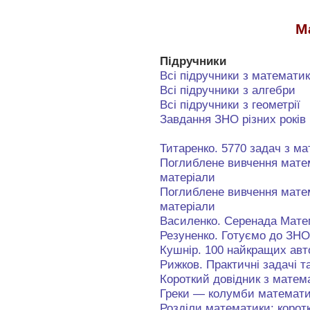
М
Підручники
Всі підручники з математи
Всі підручники з алгебри
Всі підручники з геометрії
Завдання ЗНО різних років
Титаренко. 5770 задач з м
Поглиблене вивчення матем
матеріали
Поглиблене вивчення матем
матеріали
Василенко. Серенада Мате
Резуненко. Готуємо до ЗНО
Кушнір. 100 найкращих авт
Рижков. Практичні задачі т
Короткий довідник з матем
Греки — колумби математ
Розділи математики: коротк