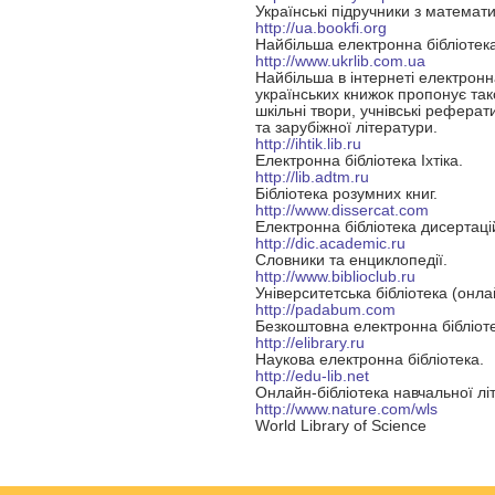
Українські підручники з математи
http://ua.bookfi.org
Найбільша електронна бібліотека 
http://www.ukrlib.com.ua
Найбільша в інтернеті електронна
українських книжок пропонує так
шкільні твори, учнівські реферати
та зарубіжної літератури.
http://ihtik.lib.ru
Електронна бібліотека Іхтіка.
http://lib.adtm.ru
Бібліотека розумних книг.
http://www.dissercat.com
Електронна
бібліотека
дисертаці
http://dic.academic.ru
Словники та енциклопедії.
http://www.biblioclub.ru
Університетська бібліотека (онла
http://padabum.com
Безкоштовна електронна бібліоте
http://elibrary.ru
Наукова електронна бібліотека.
http://edu-lib.net
Онлайн-бібліотека навчальної лі
http://www.nature.com/wls
World Library of Science