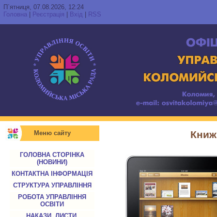
П`ятниця, 07.08.2026, 12:24
Головна
|
Реєстрація
|
Вхід
|
RSS
Книж
Меню сайту
ГОЛОВНА СТОРІНКА
(НОВИНИ)
КОНТАКТНА ІНФОРМАЦІЯ
СТРУКТУРА УПРАВЛІННЯ
РОБОТА УПРАВЛІННЯ
ОСВІТИ
НАКАЗИ, ЛИСТИ,