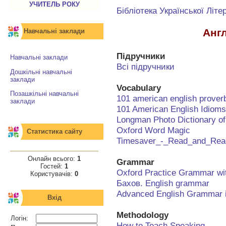
УЧИТЕЛЬ РОКУ
Бібліотека Української Літе
Анг
Навчальні заклади
Підручники
Навчальні заклади
Всі підручники
Дошкільні навчальні
заклади
Vocabulary
Позашкільні навчальні
101 american english prover
заклади
101 American English Idiom
Longman Photo Dictionary o
Oxford Word Magic
Статистика сайту
Timesaver_-_Read_and_Rea
Онлайн всього:
1
Grammar
Гостей:
1
Oxford Practice Grammar wi
Користувачів:
0
Бахов. English grammar
Advanced English Grammar 
Вхід
Methodology
Логін:
How to Teach Speaking