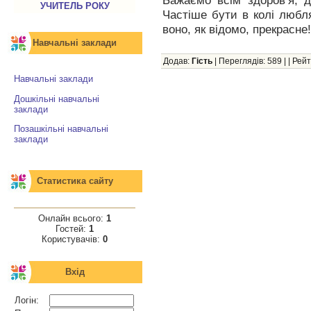
Бажаємо всім здоров’я, д
УЧИТЕЛЬ РОКУ
Частіше бути в колі любл
воно, як відомо, прекрасне!
Навчальні заклади
Додав:
Гість
|
Переглядів
: 589 | |
Рейт
Навчальні заклади
Дошкільні навчальні
заклади
Позашкільні навчальні
заклади
Статистика сайту
Онлайн всього:
1
Гостей:
1
Користувачів:
0
Вхід
Логін: