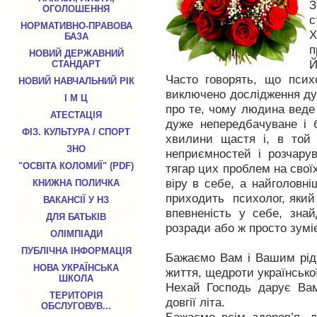
З
ОГОЛОШЕННЯ
с
НОРМАТИВНО-ПРАВОВА
X
БАЗА
п
НОВИЙ ДЕРЖАВНИЙ
Й
СТАНДАРТ
Часто говорять, що псих
НОВИЙ НАВЧАЛЬНИЙ РІК
виключено дослідження душ
І М Ц
про те, чому людина веде
АТЕСТАЦІЯ
дуже непередбачуване і 
ФІЗ. КУЛЬТУРА / СПОРТ
хвилини щастя і, в той 
ЗНО
неприємностей і розчару
"ОСВІТА КОЛОМИЇ" (PDF)
тягар цих проблем на своїх
віру в себе, а найголовні
КНИЖНА ПОЛИЧКА
приходить психолог, який
ВАКАНСІЇ У НЗ
впевненість у себе, зна
ДЛЯ БАТЬКІВ
розради або ж просто зумі
ОЛІМПІАДИ
ПУБЛІЧНА ІНФОРМАЦІЯ
Бажаємо Вам і Вашим рідн
НОВА УКРАЇНСЬКА
життя, щедроти української
ШКОЛА
Нехай Господь дарує Вам
ТЕРИТОРІЯ
довгії літа.
ОБСЛУГОВУВ...