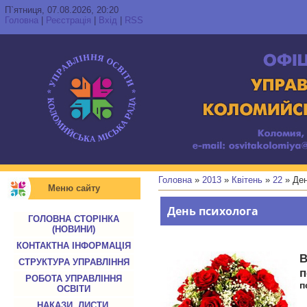
П`ятниця, 07.08.2026, 20:20
Головна
|
Реєстрація
|
Вхід
|
RSS
Головна
»
2013
»
Квітень
»
22
» Ден
Меню сайту
День психолога
ГОЛОВНА СТОРІНКА
(НОВИНИ)
КОНТАКТНА ІНФОРМАЦІЯ
СТРУКТУРА УПРАВЛІННЯ
РОБОТА УПРАВЛІННЯ
п
ОСВІТИ
НАКАЗИ, ЛИСТИ,